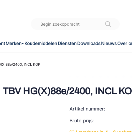
ent
Merken
Koudemiddelen
Diensten
Downloads
Nieuws
Over o
K
l
G(X)88e/2400, INCL KOP
omec
, TBV HG(X)88e/2400, INCL K
Artikel nummer:
ON
Bruto prijs:
LEX®
son Controls