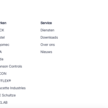
rken
Service
CK
Diensten
tel
Downloads
igomec
Over ons
A
Nieuws
da
nson Controls
CON
FFLEX®
cette Industries
 Schultze
KLAB