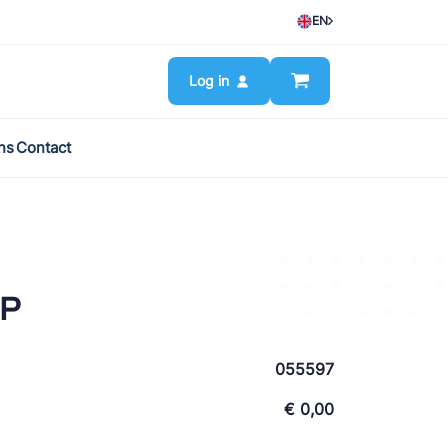
EN
Log in
ns
Contact
OP
055597
€ 0,00