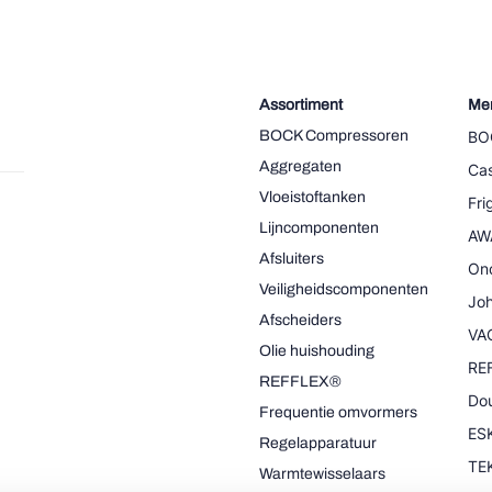
Assortiment
Me
BOCK Compressoren
BO
Aggregaten
Cas
Vloeistoftanken
Fr
Lijncomponenten
AW
Afsluiters
On
Veiligheidscomponenten
Joh
Afscheiders
VA
Olie huishouding
RE
REFFLEX®
Dou
Frequentie omvormers
ESK
Regelapparatuur
TE
Warmtewisselaars