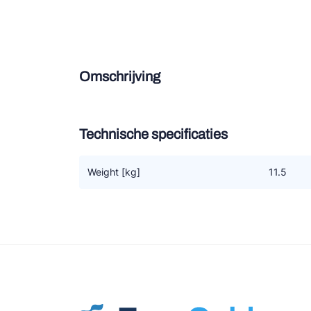
Douce
Zieh
Omschrijving
ESK 
TEK
Technische specificaties
Weight [kg]
11.5