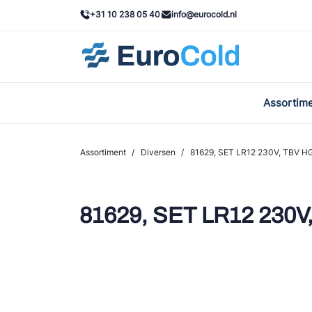
+31 10 238 05 40
info@eurocold.nl
Assortim
BOC
Caste
Assortiment
/
Diversen
/
81629, SET LR12 230V, TBV H
Frig
AWA
81629, SET LR12 230V
Onda
VAC
REFF
John