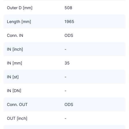
Outer D [mm]
508
Length [mm]
1965
Conn. IN
ODS
IN [inch]
-
IN [mm]
35
IN [st]
-
IN [DN]
-
Conn. OUT
ODS
OUT [inch]
-