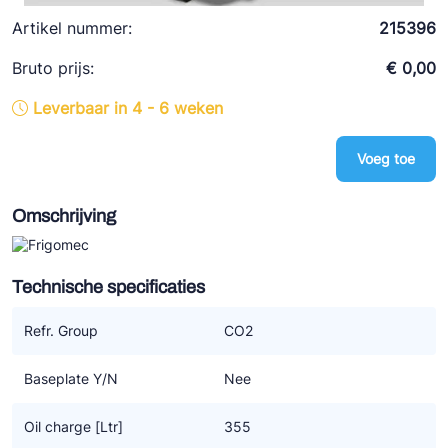
Ziehl-Abegg
Artikel nummer:
215396
ESK Schultze
Bruto prijs:
€ 0,00
TEKLAB
Leverbaar in 4 - 6 weken
Voeg toe
Omschrijving
Technische specificaties
Refr. Group
CO2
Baseplate Y/N
Nee
Oil charge [Ltr]
355