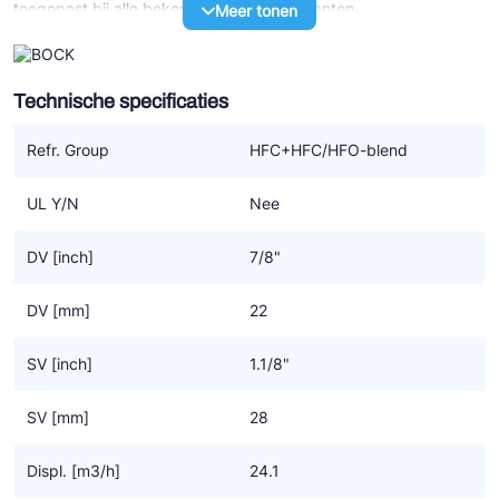
toegepast bij alle bekende -, grote fabrikanten.
Meer tonen
Onovertroffen lichtgewicht, compact en robuust design met een
zeer groot toerental bereik zijn slechts een paar van de
Technische specificaties
uitstekende eigenschappen van dit unieke product. Ze zijn
verkrijgbaar in een 2-, 4- en 6 cilinder uitvoering. Daarnaast is
Refr. Group
HFC+HFC/HFO-blend
het ook mogelijk ze individueel en op maat te laten maken op
basis van de volgende uitvoeringen;
UL Y/N
Nee
N versie
DV [inch]
7/8"
Compressor met het universele kleppenplaat systeem voor alle
toepassingen.
DV [mm]
22
K versie
SV [inch]
1.1/8"
Compressor met een uniek kleppenplaat systeem speciaal voor
het zware werk bij bus airconditioning.
SV [mm]
28
K1 versie
Displ. [m3/h]
24.1
Compressor variant op basis van de K versie waarbij het huis is