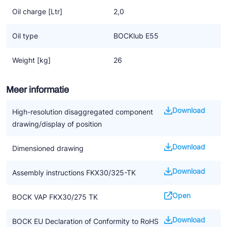
voorzien van een extra beugel voor directe bevestiging aan de
Oil charge [Ltr]
2,0
motor van het voertuig.
Oil type
BOCKlub E55
TK versie
Compressor in de N-uitvoering maar dan geoptimaliseerd voor
Weight [kg]
26
diepvries transport.
Meer informatie
Download
High-resolution disaggregated component
drawing/display of position
Download
Dimensioned drawing
Download
Assembly instructions FKX30/325-TK
Open
BOCK VAP FKX30/275 TK
Download
BOCK EU Declaration of Conformity to RoHS