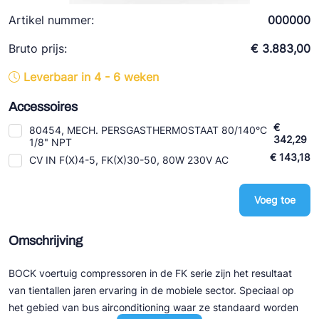
Ziehl-Abegg
Artikel nummer:
000000
ESK Schultze
Bruto prijs:
€ 3.883,00
TEKLAB
Leverbaar in 4 - 6 weken
Accessoires
€
80454, MECH. PERSGASTHERMOSTAAT 80/140°C
342,29
1/8" NPT
€ 143,18
CV IN F(X)4-5, FK(X)30-50, 80W 230V AC
Voeg toe
Omschrijving
BOCK voertuig compressoren in de FK serie zijn het resultaat
van tientallen jaren ervaring in de mobiele sector. Speciaal op
het gebied van bus airconditioning waar ze standaard worden