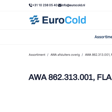
+31 10 238 05 40
info@eurocold.nl
Assortim
BOC
Caste
Assortiment
/
AWA afsluiters overig
/
AWA 862.313.001,
Frig
AWA
AWA 862.313.001, F
Onda
VAC
REFF
John