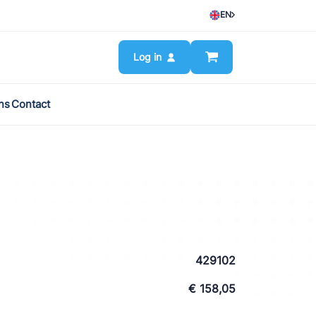
EN
Log in
ns
Contact
429102
€ 158,05