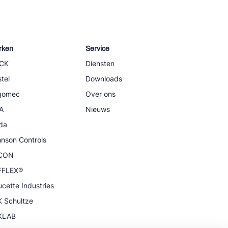
rken
Service
CK
Diensten
tel
Downloads
igomec
Over ons
A
Nieuws
da
nson Controls
CON
FFLEX®
cette Industries
 Schultze
KLAB