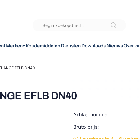
ent
Merken
Koudemiddelen
Diensten
Downloads
Nieuws
Over o
K
l
 FLANGE EFLB DN40
omec
LANGE EFLB DN40
Artikel nummer:
ON
Bruto prijs:
LEX®
son Controls