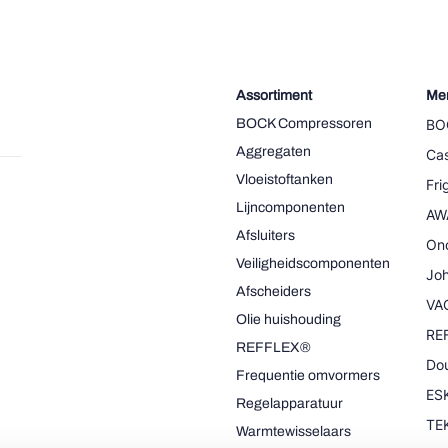
Assortiment
Me
BOCK Compressoren
BO
Aggregaten
Cas
Vloeistoftanken
Fr
Lijncomponenten
AW
Afsluiters
On
Veiligheidscomponenten
Joh
Afscheiders
VA
Olie huishouding
RE
REFFLEX®
Dou
Frequentie omvormers
ESK
Regelapparatuur
TE
Warmtewisselaars