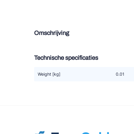
Douce
Zieh
Omschrijving
ESK 
TEK
Technische specificaties
Weight [kg]
0.01