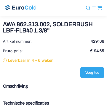
Assortiment
+31 10 238 05 40
Merken
AWA 862.313.002, SOLDERBUSH
info@eurocold.nl
Koudemiddelen
BOCK
LBF-FLB40 1.3/8''
Diensten
Downloads
EN
Castel
Nieuws
Artikel nummer:
429106
Over ons
Frigomec
Contact
Bruto prijs:
€ 94,65
Log in
AWA
Leverbaar in 4 - 6 weken
Onda
Voeg toe
VACON
REFFLEX®
Omschrijving
Johnson Controls
Doucette Industries
Technische specificaties