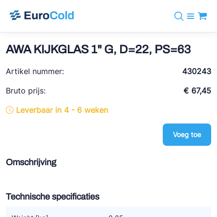
Assortiment
+31 10 238 05 40
Merken
AWA KIJKGLAS 1" G, D=22, PS=63
info@eurocold.nl
Koudemiddelen
BOCK
Diensten
Artikel nummer:
Downloads
EN
430243
Castel
Nieuws
Over ons
Bruto prijs:
€ 67,45
Frigomec
Contact
Leverbaar in 4 - 6 weken
Log in
AWA
Onda
Voeg toe
VACON
Omschrijving
REFFLEX®
Johnson Controls
Technische specificaties
Doucette Industries