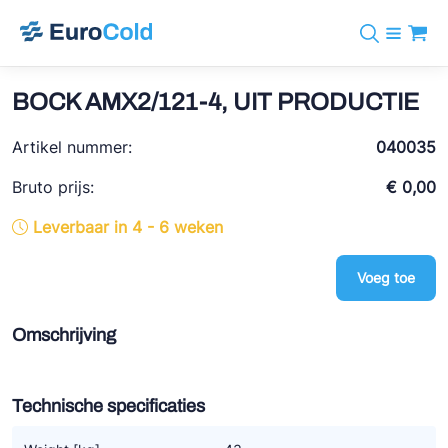
Assortiment
+31 10 238 05 40
Merken
BOCK AMX2/121-4, UIT PRODUCTIE
info@eurocold.nl
Koudemiddelen
BOCK
Diensten
Artikel nummer:
Downloads
EN
040035
Castel
Nieuws
Over ons
Bruto prijs:
€ 0,00
Frigomec
Contact
Leverbaar in 4 - 6 weken
Log in
AWA
Onda
Voeg toe
VACON
Omschrijving
REFFLEX®
Johnson Controls
Technische specificaties
Doucette Industries