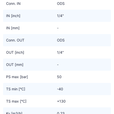
Conn. IN
ODS
IN [inch]
1/4"
IN [mm]
-
Conn. OUT
ODS
OUT [inch]
1/4"
OUT [mm]
-
PS max [bar]
50
TS min [°C]
-40
TS max [°C]
+130
Kv [m3/h]
0.23