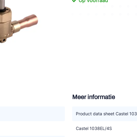
Op voorraad
tte Industries
l-Abegg
Schultze
LAB
Meer informatie
Product data sheet Castel 10
Castel 1038EL/4S