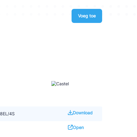
Voeg toe
Download
38EL/4S
Open