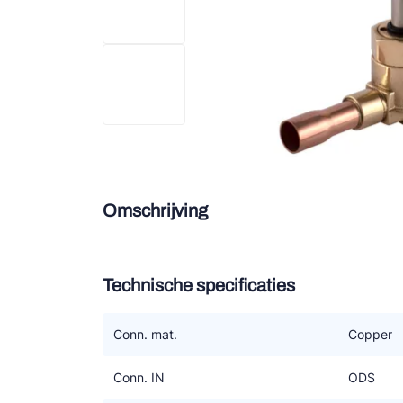
Douce
Zieh
ESK 
TEK
Omschrijving
Technische specificaties
Conn. mat.
Copper
Conn. IN
ODS