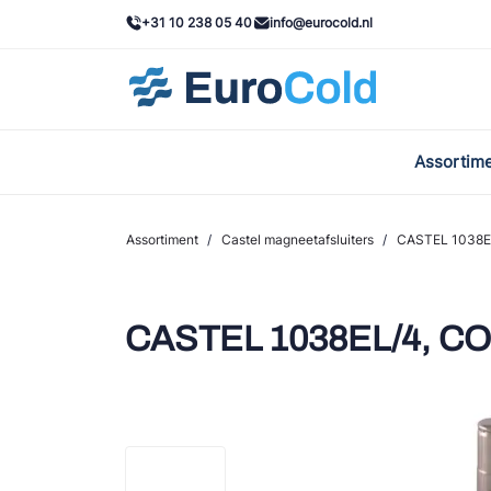
+31 10 238 05 40
info@eurocold.nl
Assortim
BOC
Caste
Assortiment
/
Castel magneetafsluiters
/
CASTEL 1038E
Frig
AWA
CASTEL 1038EL/4, C
Onda
VAC
REFF
John