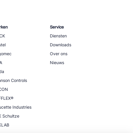
rken
Service
CK
Diensten
tel
Downloads
igomec
Over ons
A
Nieuws
da
nson Controls
CON
FFLEX®
cette Industries
 Schultze
KLAB