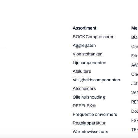
Assortiment
Me
BOCK Compressoren
BO
Aggregaten
Cas
Vloeistoftanken
Fr
Lijncomponenten
AW
Afsluiters
On
Veiligheidscomponenten
Joh
Afscheiders
VA
Olie huishouding
RE
REFFLEX®
Dou
Frequentie omvormers
ESK
Regelapparatuur
TE
Warmtewisselaars