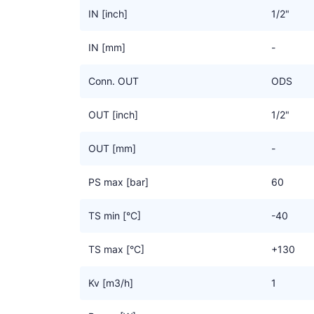
IN [inch]
1/2"
IN [mm]
-
Conn. OUT
ODS
OUT [inch]
1/2"
OUT [mm]
-
PS max [bar]
60
TS min [°C]
-40
TS max [°C]
+130
Kv [m3/h]
1