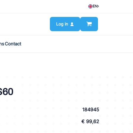
EN
Log in
ns
Contact
S60
184945
€ 99,62