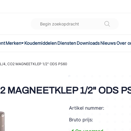
ent
Merken
Koudemiddelen
Diensten
Downloads
Nieuws
Over o
K
l
L/4, CO2 MAGNEETKLEP 1/2" ODS PS60
omec
O2 MAGNEETKLEP 1/2" ODS P
Artikel nummer:
ON
Bruto prijs:
LEX®
son Controls