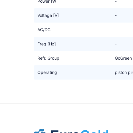
Power [W]
-
Voltage [V]
-
AC/DC
-
Freq [Hz]
-
Refr. Group
GoGreen
Operating
piston pil