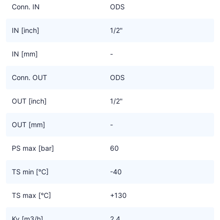
Conn. IN
ODS
IN [inch]
1/2"
IN [mm]
-
Conn. OUT
ODS
OUT [inch]
1/2"
OUT [mm]
-
PS max [bar]
60
TS min [°C]
-40
TS max [°C]
+130
Kv [m3/h]
2.4