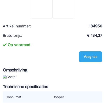
Ziehl-Abegg
ESK Schultze
TEKLAB
Artikel nummer:
184950
Bruto prijs:
€ 134,37
Op voorraad
Voeg toe
Omschrijving
Technische specificaties
Conn. mat.
Copper