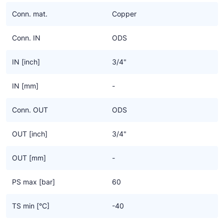
Ziehl-Abegg
Conn. mat.
Copper
ESK Schultze
Conn. IN
ODS
TEKLAB
IN [inch]
3/4"
IN [mm]
-
Conn. OUT
ODS
OUT [inch]
3/4"
OUT [mm]
-
PS max [bar]
60
TS min [°C]
-40