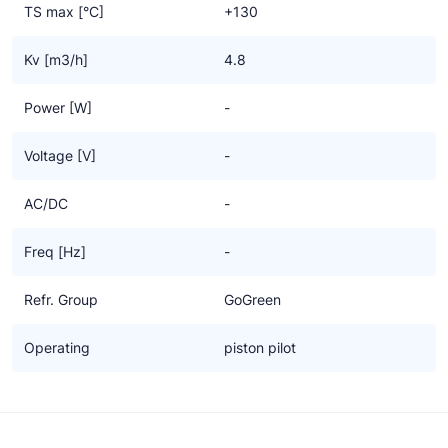
TS max [°C]
+130
Kv [m3/h]
4.8
Power [W]
-
Voltage [V]
-
AC/DC
-
Freq [Hz]
-
Refr. Group
GoGreen
Operating
piston pilot