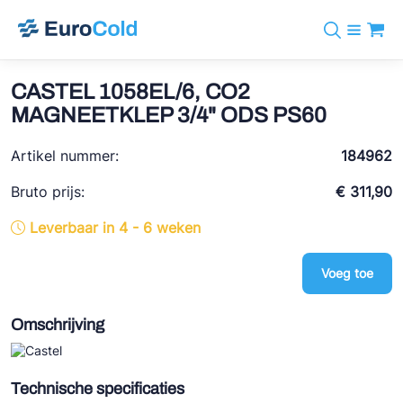
Assortiment
+31 10 238 05 40
Merken
CASTEL 1058EL/6, CO2
info@eurocold.nl
Koudemiddelen
BOCK
MAGNEETKLEP 3/4" ODS PS60
Diensten
Downloads
EN
Castel
Nieuws
Artikel nummer:
184962
Over ons
Frigomec
Contact
Bruto prijs:
€ 311,90
Log in
AWA
Leverbaar in 4 - 6 weken
Onda
Voeg toe
VACON
REFFLEX®
Omschrijving
Johnson Controls
Doucette Industries
Technische specificaties