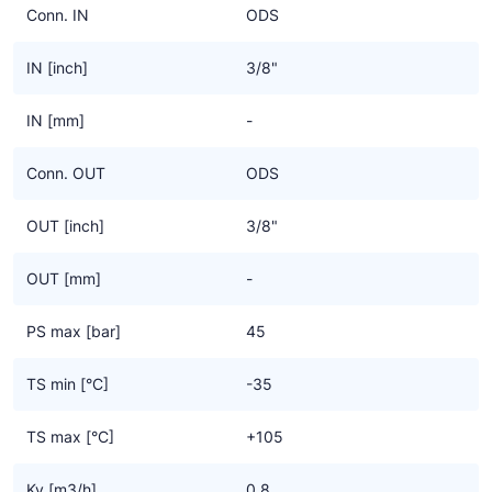
Conn. IN
ODS
IN [inch]
3/8"
IN [mm]
-
Conn. OUT
ODS
OUT [inch]
3/8"
OUT [mm]
-
PS max [bar]
45
TS min [°C]
-35
TS max [°C]
+105
Kv [m3/h]
0.8