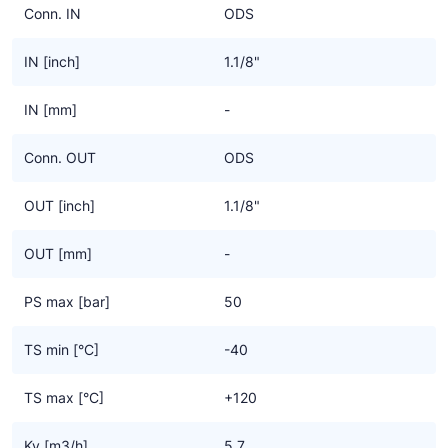
Conn. IN
ODS
IN [inch]
1.1/8"
IN [mm]
-
Conn. OUT
ODS
OUT [inch]
1.1/8"
OUT [mm]
-
PS max [bar]
50
TS min [°C]
-40
TS max [°C]
+120
Kv [m3/h]
5.7