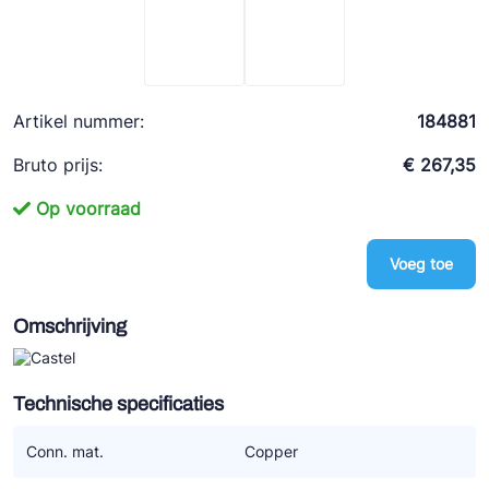
Ziehl-Abegg
ESK Schultze
TEKLAB
Artikel nummer:
184881
Bruto prijs:
€ 267,35
Op voorraad
Voeg toe
Omschrijving
Technische specificaties
Conn. mat.
Copper