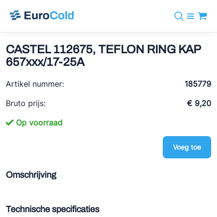
Assortiment
+31 10 238 05 40
Merken
CASTEL 112675, TEFLON RING KAP
info@eurocold.nl
Koudemiddelen
BOCK
657xxx/17-25A
Diensten
Downloads
EN
Castel
Nieuws
Artikel nummer:
185779
Over ons
Frigomec
Contact
Bruto prijs:
€ 9,20
Log in
AWA
Op voorraad
Onda
Voeg toe
VACON
REFFLEX®
Omschrijving
Johnson Controls
Doucette Industries
Technische specificaties