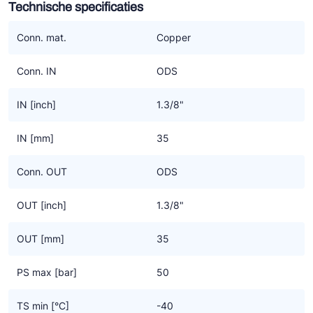
Technische specificaties
Ziehl-Abegg
ESK Schultze
Conn. mat.
Copper
TEKLAB
Conn. IN
ODS
IN [inch]
1.3/8"
IN [mm]
35
Conn. OUT
ODS
OUT [inch]
1.3/8"
OUT [mm]
35
PS max [bar]
50
TS min [°C]
-40