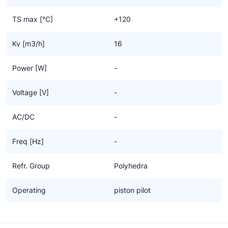
TS max [°C]
+120
Kv [m3/h]
16
Power [W]
-
Voltage [V]
-
AC/DC
-
Freq [Hz]
-
Refr. Group
Polyhedra
Operating
piston pilot