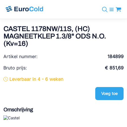
Assortiment
+31 10 238 05 40
Merken
CASTEL 1178NW/11S, (HC)
info@eurocold.nl
Koudemiddelen
BOCK
MAGNEETKLEP 1.3/8" ODS N.O.
Diensten
Downloads
EN
(Kv=16)
Castel
Nieuws
Over ons
Frigomec
Artikel nummer:
184899
Contact
Log in
AWA
Bruto prijs:
€ 851,69
Onda
Leverbaar in 4 - 6 weken
VACON
Voeg toe
REFFLEX®
Omschrijving
Johnson Controls
Doucette Industries