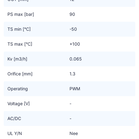
Voor de separaat te bestellen magneetspoelen kun je kiezen uit;
- Serie 9300 (type HF2),
PS max [bar]
90
- Serie 9320 (type HF3),
- Serie 9360 (type HF4).
TS min [°C]
-50
TS max [°C]
+100
Kv [m3/h]
0.065
Orifice [mm]
1.3
Operating
PWM
Voltage [V]
-
AC/DC
-
UL Y/N
Nee