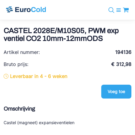
Assortiment
+31 10 238 05 40
Merken
CASTEL 2028E/M10S05, PWM exp
info@eurocold.nl
Koudemiddelen
BOCK
ventiel CO2 10mm-12mmODS
Diensten
Downloads
EN
Castel
Nieuws
Artikel nummer:
194136
Over ons
Frigomec
Contact
Bruto prijs:
€ 312,98
Log in
AWA
Leverbaar in 4 - 6 weken
Onda
Voeg toe
VACON
REFFLEX®
Omschrijving
Johnson Controls
Castel (magneet) expansieventielen
Doucette Industries