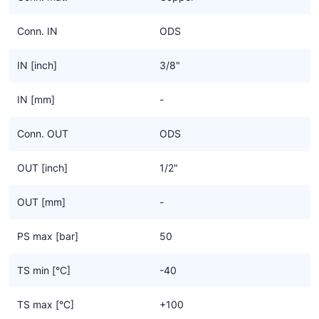
De ventielen worden geregeld volgens het Pulse Width
Modulation (PWM) principe en ze kunnen worden aangestuurd
Conn. IN
ODS
met een eenvoudig elektronische regelaar.
IN [inch]
3/8"
Ze kunnen worden gebruikt in combinatie met de
koudemiddelen uit de Polyhedra groep enerzijds en de GoGreen
IN [mm]
-
groep voor CO2 anderzijds. De modellen 2028N, 2028C en
2028E worden geleverd zonder magneetspoel, herkenbaar aan
Conn. OUT
ODS
het achtervoegsel “S”. Het ATEX model 2028EX wordt standaard
geleverd met een vaste spoel van 230V AC te herkennen aan de
OUT [inch]
1/2"
“A6” in plaats van de “S”.
OUT [mm]
-
Voor de separaat te bestellen magneetspoelen kun je kiezen uit;
- Serie 9300 (type HF2),
PS max [bar]
50
- Serie 9320 (type HF3),
- Serie 9360 (type HF4).
TS min [°C]
-40
TS max [°C]
+100