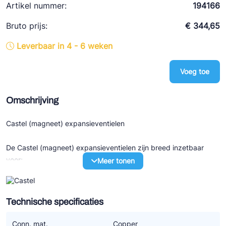
Artikel nummer:
194166
Ziehl-Abegg
Bruto prijs:
€ 344,65
ESK Schultze
TEKLAB
Leverbaar in 4 - 6 weken
Voeg toe
Omschrijving
Castel (magneet) expansieventielen
De Castel (magneet) expansieventielen zijn breed inzetbaar
voor;
Meer tonen
- Koeltechnische installaties,
- Airconditioning installaties,
- Warmtepomp systeem,
Technische specificaties
- Vloeistof koelers.
Conn. mat.
Copper