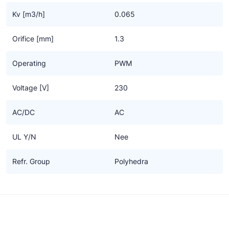
Kv [m3/h]
0.065
Orifice [mm]
1.3
Operating
PWM
Voltage [V]
230
AC/DC
AC
UL Y/N
Nee
Refr. Group
Polyhedra