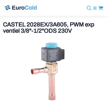
Assortiment
+31 10 238 05 40
Merken
CASTEL 2028EX/3A605, PWM exp
info@eurocold.nl
Koudemiddelen
BOCK
ventiel 3/8"-1/2"ODS 230V
Diensten
Downloads
EN
Castel
Nieuws
Over ons
Frigomec
Contact
Log in
AWA
Onda
VACON
REFFLEX®
Johnson Controls
Doucette Industries