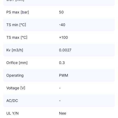
Voor de separaat te bestellen magneetspoelen kun je kiezen uit;
- Serie 9300 (type HF2),
PS max [bar]
50
- Serie 9320 (type HF3),
- Serie 9360 (type HF4).
TS min [°C]
-40
TS max [°C]
+100
Kv [m3/h]
0.0027
Orifice [mm]
0.3
Operating
PWM
Voltage [V]
-
AC/DC
-
UL Y/N
Nee