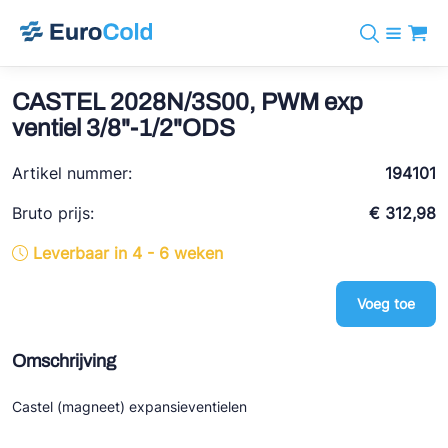
Assortiment
+31 10 238 05 40
Merken
CASTEL 2028N/3S00, PWM exp
info@eurocold.nl
Koudemiddelen
BOCK
ventiel 3/8"-1/2"ODS
Diensten
Downloads
EN
Castel
Nieuws
Artikel nummer:
194101
Over ons
Frigomec
Contact
Bruto prijs:
€ 312,98
Log in
AWA
Leverbaar in 4 - 6 weken
Onda
Voeg toe
VACON
REFFLEX®
Omschrijving
Johnson Controls
Castel (magneet) expansieventielen
Doucette Industries