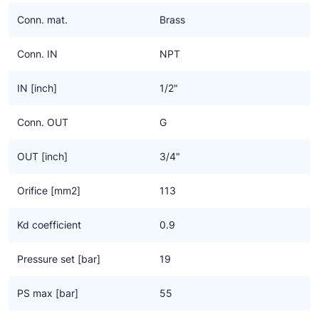
Ziehl-Abegg
Conn. mat.
Brass
ESK Schultze
Conn. IN
NPT
TEKLAB
IN [inch]
1/2"
Conn. OUT
G
OUT [inch]
3/4"
Orifice [mm2]
113
Kd coefficient
0.9
Pressure set [bar]
19
PS max [bar]
55