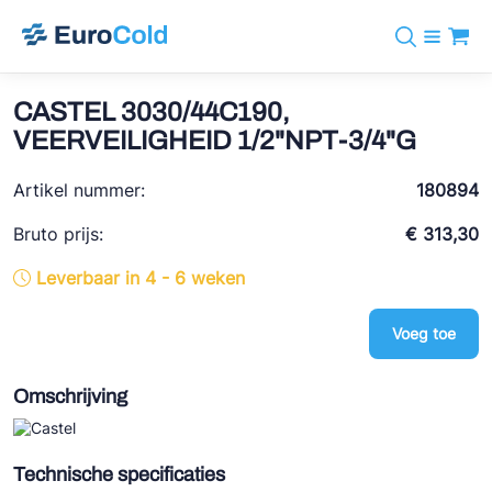
Assortiment
+31 10 238 05 40
Merken
CASTEL 3030/44C190,
info@eurocold.nl
Koudemiddelen
BOCK
VEERVEILIGHEID 1/2"NPT-3/4"G
Diensten
Downloads
EN
Castel
Nieuws
Artikel nummer:
180894
Over ons
Frigomec
Contact
Bruto prijs:
€ 313,30
Log in
AWA
Leverbaar in 4 - 6 weken
Onda
Voeg toe
VACON
REFFLEX®
Omschrijving
Johnson Controls
Doucette Industries
Technische specificaties