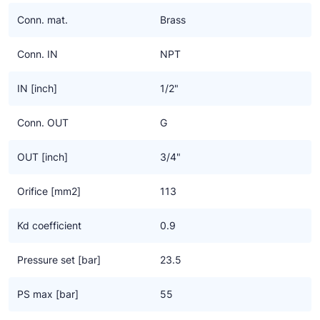
Ziehl-Abegg
Conn. mat.
Brass
ESK Schultze
Conn. IN
NPT
TEKLAB
IN [inch]
1/2"
Conn. OUT
G
OUT [inch]
3/4"
Orifice [mm2]
113
Kd coefficient
0.9
Pressure set [bar]
23.5
PS max [bar]
55