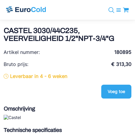
Assortiment
+31 10 238 05 40
Merken
CASTEL 3030/44C235,
info@eurocold.nl
Koudemiddelen
BOCK
VEERVEILIGHEID 1/2"NPT-3/4"G
Diensten
Downloads
EN
Castel
Nieuws
Artikel nummer:
180895
Over ons
Frigomec
Contact
Bruto prijs:
€ 313,30
Log in
AWA
Leverbaar in 4 - 6 weken
Onda
Voeg toe
VACON
REFFLEX®
Omschrijving
Johnson Controls
Doucette Industries
Technische specificaties