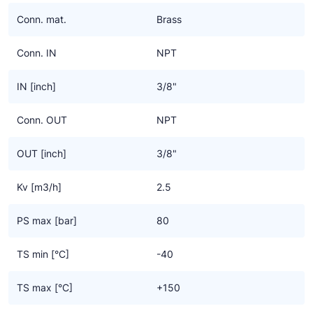
Ziehl-Abegg
Conn. mat.
Brass
ESK Schultze
Conn. IN
NPT
TEKLAB
IN [inch]
3/8"
Conn. OUT
NPT
OUT [inch]
3/8"
Kv [m3/h]
2.5
PS max [bar]
80
TS min [°C]
-40
TS max [°C]
+150