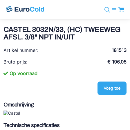
Assortiment
+31 10 238 05 40
Merken
CASTEL 3032N/33, (HC) TWEEWEG
info@eurocold.nl
Koudemiddelen
BOCK
AFSL. 3/8" NPT IN/UIT
Diensten
Downloads
EN
Castel
Nieuws
Artikel nummer:
181513
Over ons
Frigomec
Contact
Bruto prijs:
€ 196,05
Log in
AWA
Op voorraad
Onda
Voeg toe
VACON
REFFLEX®
Omschrijving
Johnson Controls
Doucette Industries
Technische specificaties