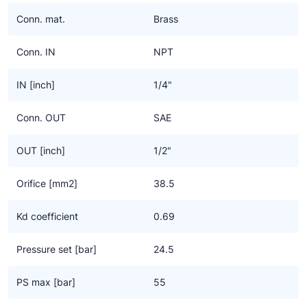
Ziehl-Abegg
Conn. mat.
Brass
ESK Schultze
Conn. IN
NPT
TEKLAB
IN [inch]
1/4"
Conn. OUT
SAE
OUT [inch]
1/2"
Orifice [mm2]
38.5
Kd coefficient
0.69
Pressure set [bar]
24.5
PS max [bar]
55