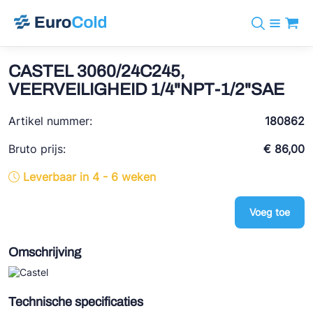
Assortiment
+31 10 238 05 40
Merken
CASTEL 3060/24C245,
info@eurocold.nl
Koudemiddelen
BOCK
VEERVEILIGHEID 1/4"NPT-1/2"SAE
Diensten
Downloads
EN
Castel
Nieuws
Artikel nummer:
180862
Over ons
Frigomec
Contact
Bruto prijs:
€ 86,00
Log in
AWA
Leverbaar in 4 - 6 weken
Onda
Voeg toe
VACON
REFFLEX®
Omschrijving
Johnson Controls
Doucette Industries
Technische specificaties