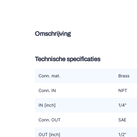
Douce
Zieh
Omschrijving
ESK 
TEK
Technische specificaties
Conn. mat.
Brass
Conn. IN
NPT
IN [inch]
1/4"
Conn. OUT
SAE
OUT [inch]
1/2"