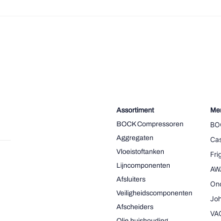
Assortiment
Me
BOCK Compressoren
BO
Aggregaten
Cas
Vloeistoftanken
Fr
Lijncomponenten
AW
Afsluiters
On
Veiligheidscomponenten
Joh
Afscheiders
VA
Olie huishouding