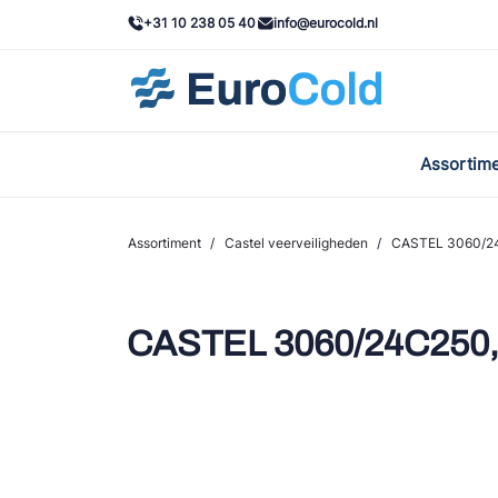
+31 10 238 05 40
info@eurocold.nl
Assortim
BOC
Caste
Assortiment
/
Castel veerveiligheden
/
CASTEL 3060/24
Frig
AWA
CASTEL 3060/24C250,
Onda
VAC
REFF
John