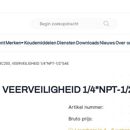
ent
Merken
Koudemiddelen
Diensten
Downloads
Nieuws
Over o
K
l
C250, VEERVEILIGHEID 1/4"NPT-1/2"SAE
omec
 VEERVEILIGHEID 1/4"NPT-1
Artikel nummer:
ON
Bruto prijs:
LEX®
son Controls