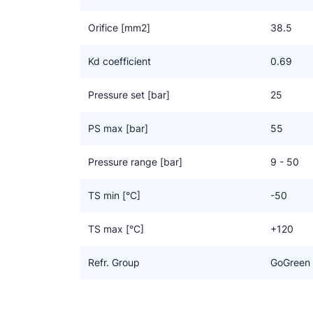
Orifice [mm2]
38.5
Kd coefficient
0.69
Pressure set [bar]
25
PS max [bar]
55
Pressure range [bar]
9 - 50
TS min [°C]
-50
TS max [°C]
+120
Refr. Group
GoGreen 