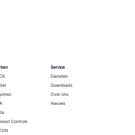
rken
Service
CK
Diensten
tel
Downloads
igomec
Over ons
A
Nieuws
da
nson Controls
CON