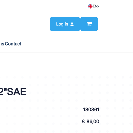
EN
Log in
ns
Contact
/2"SAE
180861
€ 86,00