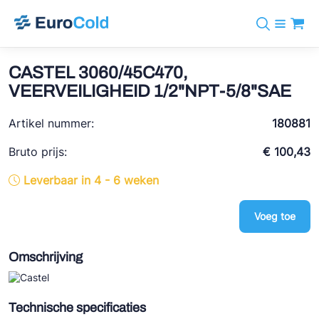
Assortiment
+31 10 238 05 40
Merken
CASTEL 3060/45C470,
info@eurocold.nl
Koudemiddelen
BOCK
VEERVEILIGHEID 1/2"NPT-5/8"SAE
Diensten
Downloads
EN
Castel
Nieuws
Artikel nummer:
180881
Over ons
Frigomec
Contact
Bruto prijs:
€ 100,43
Log in
AWA
Leverbaar in 4 - 6 weken
Onda
Voeg toe
VACON
REFFLEX®
Omschrijving
Johnson Controls
Doucette Industries
Technische specificaties