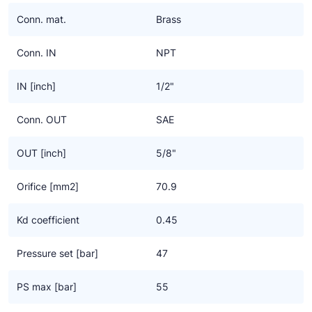
Ziehl-Abegg
Conn. mat.
Brass
ESK Schultze
Conn. IN
NPT
TEKLAB
IN [inch]
1/2"
Conn. OUT
SAE
OUT [inch]
5/8"
Orifice [mm2]
70.9
Kd coefficient
0.45
Pressure set [bar]
47
PS max [bar]
55