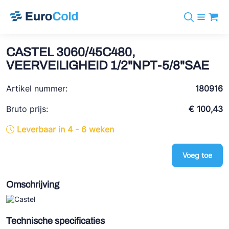
Assortiment
+31 10 238 05 40
Merken
CASTEL 3060/45C480,
info@eurocold.nl
Koudemiddelen
BOCK
VEERVEILIGHEID 1/2"NPT-5/8"SAE
Diensten
Downloads
EN
Castel
Nieuws
Artikel nummer:
180916
Over ons
Frigomec
Contact
Bruto prijs:
€ 100,43
Log in
AWA
Leverbaar in 4 - 6 weken
Onda
Voeg toe
VACON
REFFLEX®
Omschrijving
Johnson Controls
Doucette Industries
Technische specificaties