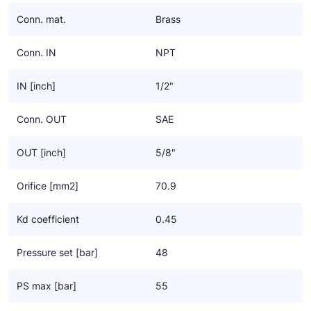
Ziehl-Abegg
Conn. mat.
Brass
ESK Schultze
Conn. IN
NPT
TEKLAB
IN [inch]
1/2"
Conn. OUT
SAE
OUT [inch]
5/8"
Orifice [mm2]
70.9
Kd coefficient
0.45
Pressure set [bar]
48
PS max [bar]
55