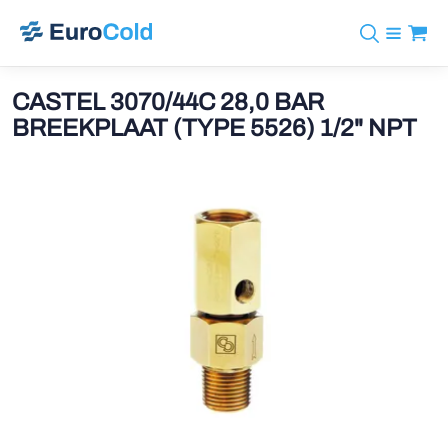
Assortiment
+31 10 238 05 40
Merken
CASTEL 3070/44C 28,0 BAR
info@eurocold.nl
Koudemiddelen
BOCK
BREEKPLAAT (TYPE 5526) 1/2" NPT
Diensten
Downloads
EN
Castel
Nieuws
Over ons
Frigomec
Contact
Log in
AWA
Onda
VACON
REFFLEX®
Johnson Controls
Doucette Industries