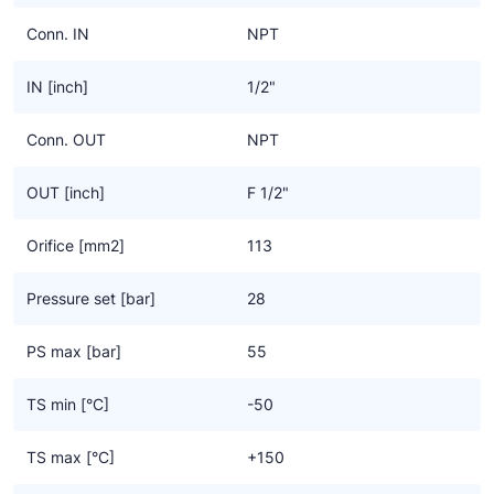
Conn. IN
NPT
IN [inch]
1/2"
Conn. OUT
NPT
OUT [inch]
F 1/2"
Orifice [mm2]
113
Pressure set [bar]
28
PS max [bar]
55
TS min [°C]
-50
TS max [°C]
+150