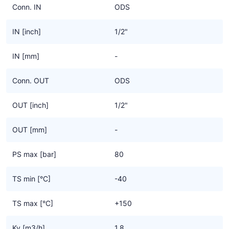
Conn. IN
ODS
IN [inch]
1/2"
IN [mm]
-
Conn. OUT
ODS
OUT [inch]
1/2"
OUT [mm]
-
PS max [bar]
80
TS min [°C]
-40
TS max [°C]
+150
Kv [m3/h]
1.8