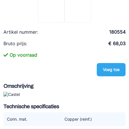
Ziehl-Abegg
ESK Schultze
TEKLAB
Artikel nummer:
180554
Bruto prijs:
€ 68,03
Op voorraad
Voeg toe
Omschrijving
Technische specificaties
Conn. mat.
Copper (reinf.)