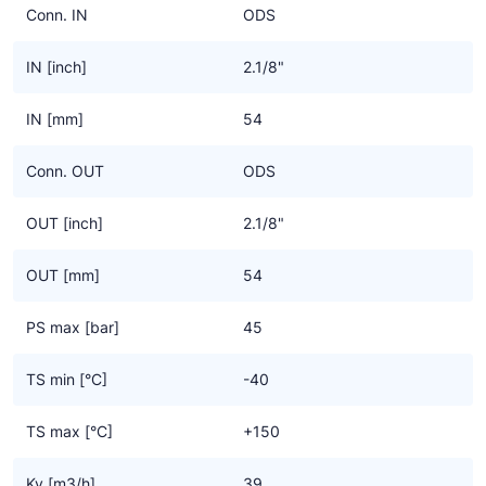
Conn. IN
ODS
IN [inch]
2.1/8"
IN [mm]
54
Conn. OUT
ODS
OUT [inch]
2.1/8"
OUT [mm]
54
PS max [bar]
45
TS min [°C]
-40
TS max [°C]
+150
Kv [m3/h]
39