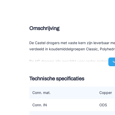
Douce
Zieh
Omschrijving
ESK 
TEK
De Castel drogers met vaste kern zijn leverbaar me
verdeeld in koudemiddelgroepen Classic, Polyhed
De HC drogers zijn geschikt voor onder andere p
voor zich. Alle overige zijn geschikt voor HFC/HF
Technische specificaties
Het zijn 100% moleculaire zeef blokken. De constr
koudemiddelstroom zich optimaal over het blok ver
drukverlies.
Conn. mat.
Copper
Conn. IN
ODS