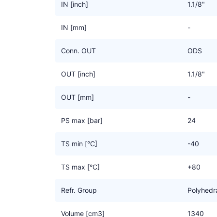
IN [inch]
1.1/8"
IN [mm]
-
Conn. OUT
ODS
OUT [inch]
1.1/8"
OUT [mm]
-
PS max [bar]
24
TS min [°C]
-40
TS max [°C]
+80
Refr. Group
Polyhedr
Volume [cm3]
1340