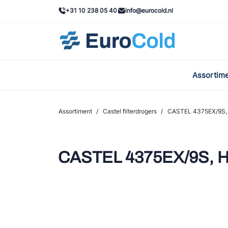
+31 10 238 05 40
info@eurocold.nl
Assortim
BOC
Caste
Assortiment
/
Castel filterdrogers
/
CASTEL 4375EX/9S, 
Frig
AWA
CASTEL 4375EX/9S, H
Onda
VAC
REFF
John