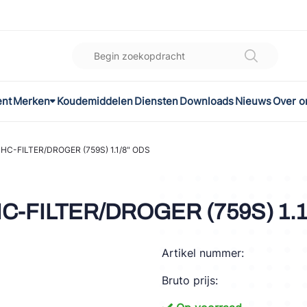
ent
Merken
Koudemiddelen
Diensten
Downloads
Nieuws
Over o
K
l
HC-FILTER/DROGER (759S) 1.1/8" ODS
omec
C-FILTER/DROGER (759S) 1.1
Artikel nummer:
ON
Bruto prijs:
LEX®
son Controls