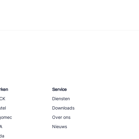
rken
Service
CK
Diensten
tel
Downloads
igomec
Over ons
A
Nieuws
da