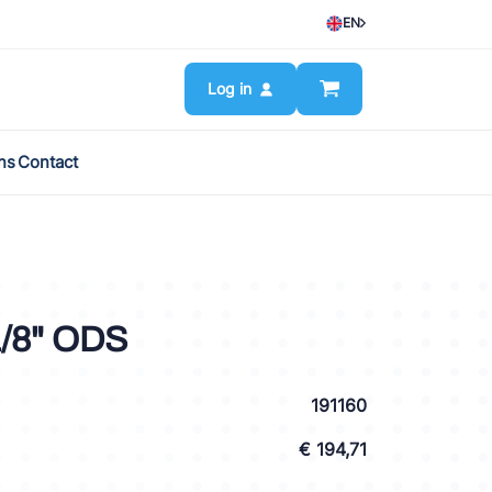
EN
Log in
ns
Contact
/8" ODS
191160
€ 194,71