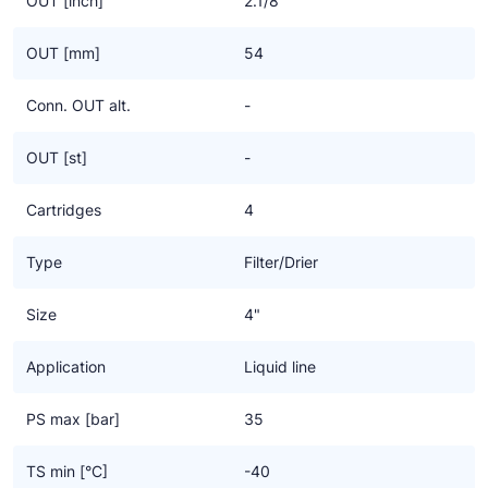
OUT [inch]
2.1/8"
voor alle Classic koudemiddelen.
OUT [mm]
54
Conn. OUT alt.
-
OUT [st]
-
Cartridges
4
Type
Filter/Drier
Size
4"
Application
Liquid line
PS max [bar]
35
TS min [°C]
-40