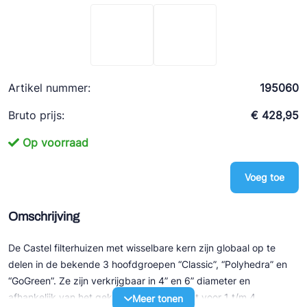
Ziehl-Abegg
ESK Schultze
TEKLAB
Artikel nummer:
195060
Bruto prijs:
€ 428,95
Op voorraad
Voeg toe
Omschrijving
De Castel filterhuizen met wisselbare kern zijn globaal op te
delen in de bekende 3 hoofdgroepen “Classic”, “Polyhedra” en
“GoGreen”. Ze zijn verkrijgbaar in 4” en 6” diameter en
afhankelijk van het gekozen type geschikt voor 1 t/m 4
Meer tonen