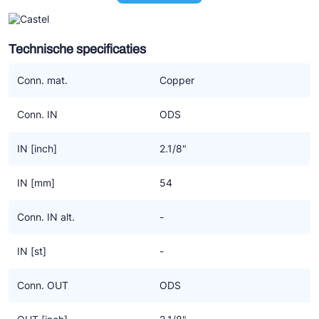
patronen. En dat kan zijn voor een droger uitvoering (A) of als
een zuigfilter (C).
Technische specificaties
De toevoeging F in AF en CF staat voor stalen lasaansluiting. De
bussen zijn gekalibreerd voor soldeeraansluitingen.
Conn. mat.
Copper
In de omschrijving wordt weergegeven waarvoor het huis
Conn. IN
ODS
geschikt is;
“CO2” = Alleen geschikt voor R744. Heb je een filterhuis nodig
IN [inch]
2.1/8"
voor onder CO2? Neem dan de 4411E/4412E. Alleen in type A
(droger) beschikbaar, niet als zuigfilterpatroon (type C).
IN [mm]
54
“(HC)” = Geschikt voor alle koudemiddelen die onder Polyhedra
Conn. IN alt.
-
vallen (en veel koudemiddelen uit de Classic groep) inclusief HC
koudemiddelen. Echter, gebruik je R290, dan moet je een
IN [st]
-
4411/..AF of 4412/..AF selecteren of type ../..CF als het om een
zuigfilter gaat.
Conn. OUT
ODS
Filterhuizen zonder bovengenoemde toevoegingen zijn geschikt