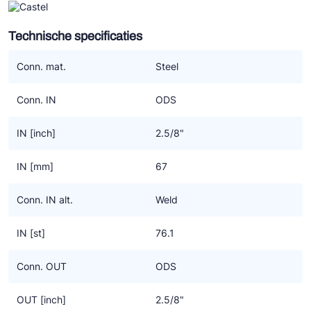
een zuigfilter (C).
Technische specificaties
De toevoeging F in AF en CF staat voor stalen lasaansluiting. De
bussen zijn gekalibreerd voor soldeeraansluitingen.
Conn. mat.
Steel
In de omschrijving wordt weergegeven waarvoor het huis
Conn. IN
ODS
geschikt is;
“CO2” = Alleen geschikt voor R744. Heb je een filterhuis nodig
IN [inch]
2.5/8"
voor onder CO2? Neem dan de 4411E/4412E. Alleen in type A
(droger) beschikbaar, niet als zuigfilterpatroon (type C).
IN [mm]
67
“(HC)” = Geschikt voor alle koudemiddelen die onder Polyhedra
Conn. IN alt.
Weld
vallen (en veel koudemiddelen uit de Classic groep) inclusief HC
koudemiddelen. Echter, gebruik je R290, dan moet je een
IN [st]
76.1
4411/..AF of 4412/..AF selecteren of type ../..CF als het om een
zuigfilter gaat.
Conn. OUT
ODS
Filterhuizen zonder bovengenoemde toevoegingen zijn geschikt
OUT [inch]
2.5/8"