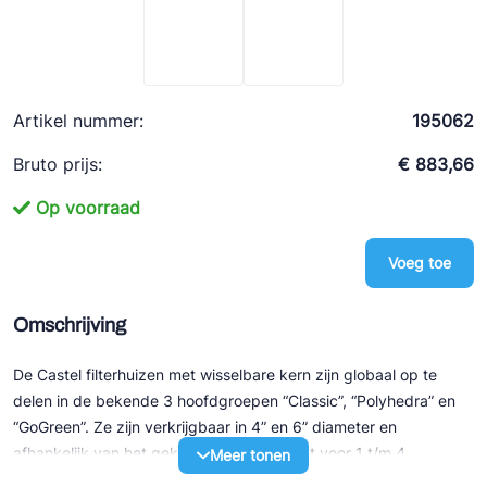
Ziehl-Abegg
ESK Schultze
TEKLAB
Artikel nummer:
195062
Bruto prijs:
€ 883,66
Op voorraad
Voeg toe
Omschrijving
De Castel filterhuizen met wisselbare kern zijn globaal op te
delen in de bekende 3 hoofdgroepen “Classic”, “Polyhedra” en
“GoGreen”. Ze zijn verkrijgbaar in 4” en 6” diameter en
afhankelijk van het gekozen type geschikt voor 1 t/m 4
Meer tonen
patronen. En dat kan zijn voor een droger uitvoering (A) of als