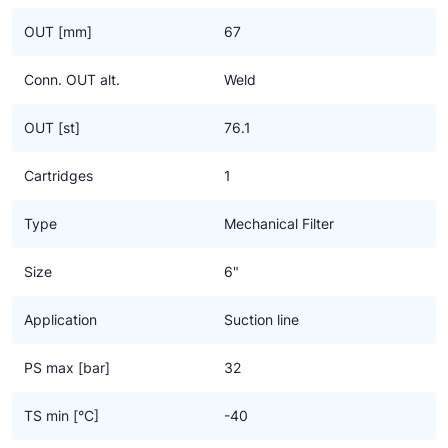
voor alle Classic koudemiddelen.
OUT [mm]
67
Conn. OUT alt.
Weld
OUT [st]
76.1
Cartridges
1
Type
Mechanical Filter
Size
6"
Application
Suction line
PS max [bar]
32
TS min [°C]
-40