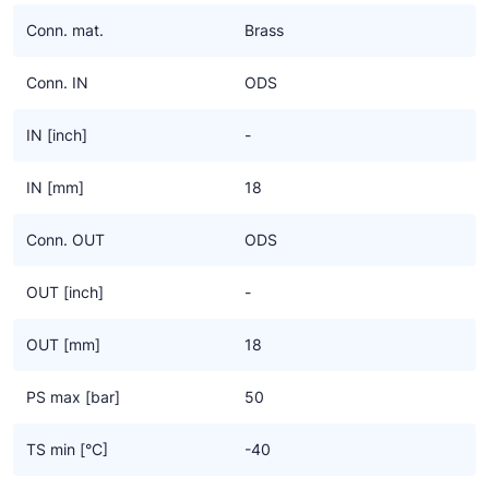
Ziehl-Abegg
Conn. mat.
Brass
ESK Schultze
Conn. IN
ODS
TEKLAB
IN [inch]
-
IN [mm]
18
Conn. OUT
ODS
OUT [inch]
-
OUT [mm]
18
PS max [bar]
50
TS min [°C]
-40