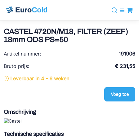
Assortiment
+31 10 238 05 40
Merken
CASTEL 4720N/M18, FILTER (ZEEF)
info@eurocold.nl
Koudemiddelen
BOCK
18mm ODS PS=50
Diensten
Downloads
EN
Castel
Nieuws
Artikel nummer:
191906
Over ons
Frigomec
Contact
Bruto prijs:
€ 231,55
Log in
AWA
Leverbaar in 4 - 6 weken
Onda
Voeg toe
VACON
REFFLEX®
Omschrijving
Johnson Controls
Doucette Industries
Technische specificaties