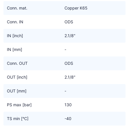
Ziehl-Abegg
Conn. mat.
Copper K65
ESK Schultze
Conn. IN
ODS
TEKLAB
IN [inch]
2.1/8"
IN [mm]
-
Conn. OUT
ODS
OUT [inch]
2.1/8"
OUT [mm]
-
PS max [bar]
130
TS min [°C]
-40