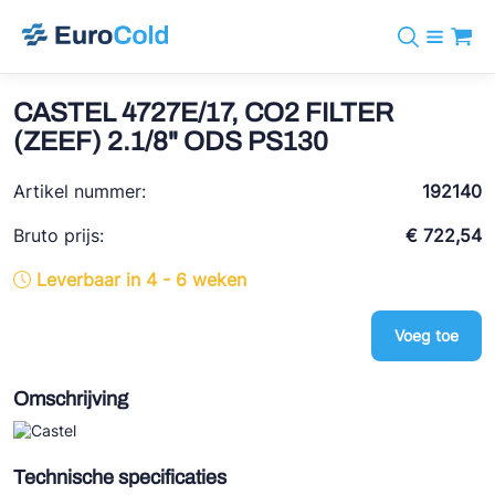
Assortiment
+31 10 238 05 40
Merken
CASTEL 4727E/17, CO2 FILTER
info@eurocold.nl
Koudemiddelen
BOCK
(ZEEF) 2.1/8" ODS PS130
Diensten
Downloads
EN
Castel
Nieuws
Artikel nummer:
192140
Over ons
Frigomec
Contact
Bruto prijs:
€ 722,54
Log in
AWA
Leverbaar in 4 - 6 weken
Onda
Voeg toe
VACON
REFFLEX®
Omschrijving
Johnson Controls
Doucette Industries
Technische specificaties