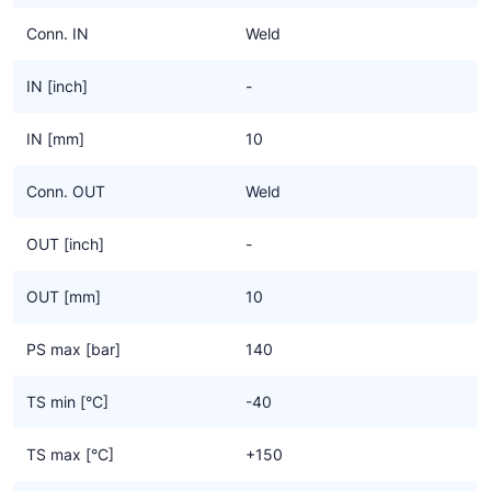
Conn. IN
Weld
IN [inch]
-
IN [mm]
10
Conn. OUT
Weld
OUT [inch]
-
OUT [mm]
10
PS max [bar]
140
TS min [°C]
-40
TS max [°C]
+150