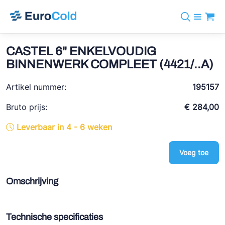
Assortiment
+31 10 238 05 40
Merken
CASTEL 6" ENKELVOUDIG
info@eurocold.nl
Koudemiddelen
BOCK
BINNENWERK COMPLEET (4421/..A)
Diensten
Downloads
EN
Castel
Nieuws
Artikel nummer:
195157
Over ons
Frigomec
Contact
Bruto prijs:
€ 284,00
Log in
AWA
Leverbaar in 4 - 6 weken
Onda
Voeg toe
VACON
REFFLEX®
Omschrijving
Johnson Controls
Doucette Industries
Technische specificaties