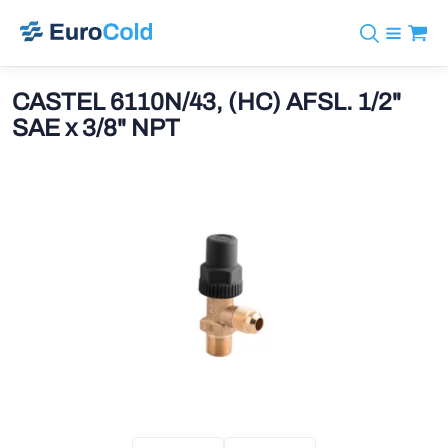
Assortiment
+31 10 238 05 40
Merken
CASTEL 6110N/43, (HC) AFSL. 1/2"
info@eurocold.nl
Koudemiddelen
BOCK
SAE x 3/8" NPT
Diensten
Downloads
EN
Castel
Nieuws
Over ons
Frigomec
Contact
Log in
AWA
Onda
VACON
REFFLEX®
Johnson Controls
Doucette Industries