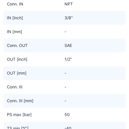
Conn. IN
NPT
IN [inch]
3/8"
IN [mm]
-
Conn. OUT
SAE
OUT [inch]
1/2"
OUT [mm]
-
Conn. III
-
Conn. III [mm]
-
PS max [bar]
50
TS min [°C]
-40