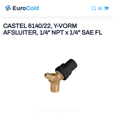
Assortiment
+31 10 238 05 40
Merken
CASTEL 6140/22, Y-VORM
info@eurocold.nl
Koudemiddelen
BOCK
AFSLUITER, 1/4" NPT x 1/4" SAE FL
Diensten
Downloads
EN
Castel
Nieuws
Over ons
Frigomec
Contact
Log in
AWA
Onda
VACON
REFFLEX®
Johnson Controls
Doucette Industries