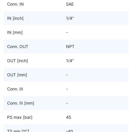
Conn. IN
SAE
IN [inch]
1/4"
IN [mm]
-
Conn. OUT
NPT
OUT [inch]
1/4"
OUT [mm]
-
Conn. III
-
Conn. III [mm]
-
PS max [bar]
45
TS min [°C]
-40