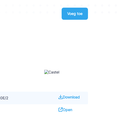
Voeg toe
Download
20E/2
Open