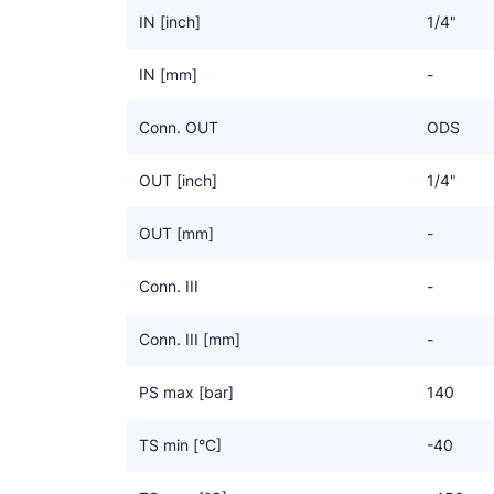
IN [inch]
1/4"
IN [mm]
-
Conn. OUT
ODS
OUT [inch]
1/4"
OUT [mm]
-
Conn. III
-
Conn. III [mm]
-
PS max [bar]
140
TS min [°C]
-40