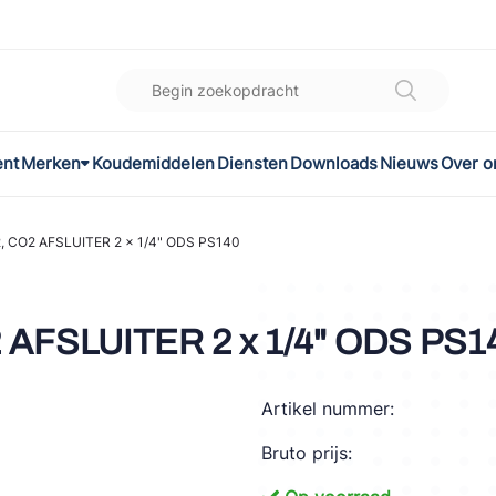
ent
Merken
Koudemiddelen
Diensten
Downloads
Nieuws
Over o
K
l
, CO2 AFSLUITER 2 x 1/4" ODS PS140
omec
 AFSLUITER 2 x 1/4" ODS PS1
Artikel nummer:
ON
Bruto prijs:
LEX®
son Controls