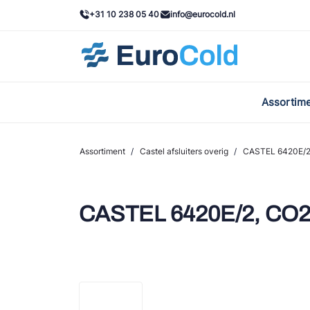
+31 10 238 05 40
info@eurocold.nl
Assortim
BOC
Caste
Assortiment
/
Castel afsluiters overig
/
CASTEL 6420E/2
Frig
AWA
CASTEL 6420E/2, CO2
Onda
VAC
REFF
John