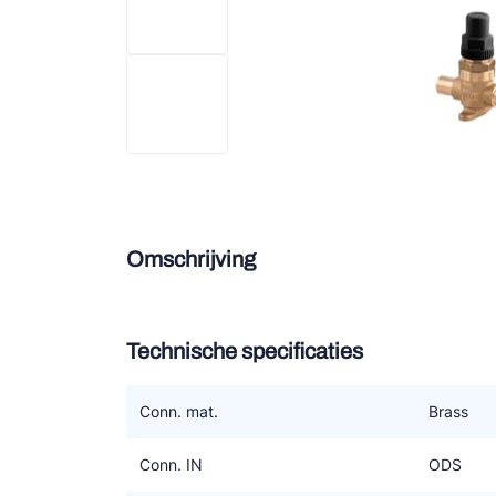
Douce
Zieh
ESK 
TEK
Omschrijving
Technische specificaties
Conn. mat.
Brass
Conn. IN
ODS