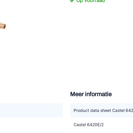
Op voorraad
tte Industries
l-Abegg
Schultze
LAB
Meer informatie
Product data sheet Castel 64
Castel 6420E/2