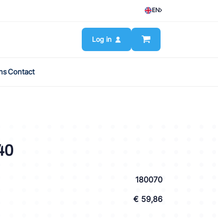
EN
Log in
ns
Contact
40
180070
€ 59,86