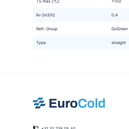
TS max [°C]
+150
Kv [m3/h]
0.4
Refr. Group
GoGreen
Type
straight
+31 10 238 05 40