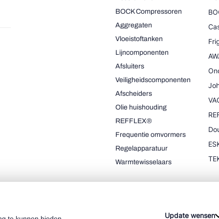
BOCK Compressoren
BO
Aggregaten
Cas
Vloeistoftanken
Fr
Lijncomponenten
AW
Afsluiters
On
Veiligheidscomponenten
Joh
Afscheiders
VA
Olie huishouding
RE
REFFLEX®
Dou
Frequentie omvormers
ESK
Regelapparatuur
TE
Warmtewisselaars
Update wensen
ng te kunnen bieden.