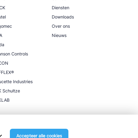
CK
Diensten
tel
Downloads
igomec
Over ons
A
Nieuws
da
nson Controls
CON
FFLEX®
cette Industries
 Schultze
KLAB
Accepteer alle cookies