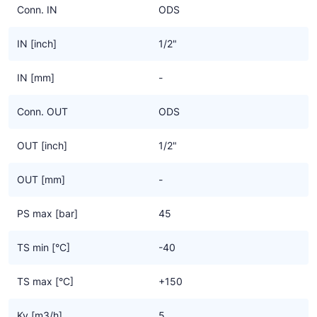
Conn. IN
ODS
IN [inch]
1/2"
IN [mm]
-
Conn. OUT
ODS
OUT [inch]
1/2"
OUT [mm]
-
PS max [bar]
45
TS min [°C]
-40
TS max [°C]
+150
Kv [m3/h]
5