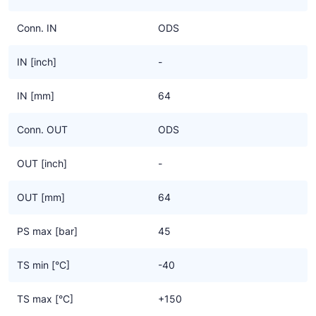
Conn. IN
ODS
IN [inch]
-
IN [mm]
64
Conn. OUT
ODS
OUT [inch]
-
OUT [mm]
64
PS max [bar]
45
TS min [°C]
-40
TS max [°C]
+150