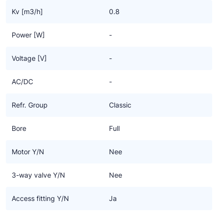
Kv [m3/h]
0.8
Power [W]
-
Voltage [V]
-
AC/DC
-
Refr. Group
Classic
Bore
Full
Motor Y/N
Nee
3-way valve Y/N
Nee
Access fitting Y/N
Ja