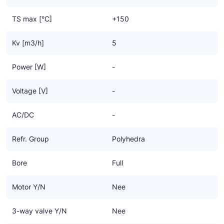
TS max [°C]
+150
Kv [m3/h]
5
Power [W]
-
Voltage [V]
-
AC/DC
-
Refr. Group
Polyhedra
Bore
Full
Motor Y/N
Nee
3-way valve Y/N
Nee