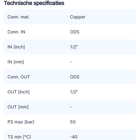
Technische specificaties
Ziehl-Abegg
ESK Schultze
Conn. mat.
Copper
TEKLAB
Conn. IN
ODS
IN [inch]
1/2"
IN [mm]
-
Conn. OUT
ODS
OUT [inch]
1/2"
OUT [mm]
-
PS max [bar]
50
TS min [°C]
-40