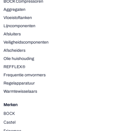
BOCK Compressoren
Aggregaten
Vloeistoftanken
Lijncomponenten
Afsluiters
Veiligheidscomponenten
Afscheiders
Olie huishouding
REFFLEX®
Frequentie omvormers
Regelapparatuur
Warmtewisselaars
Merken
BOCK
Castel
Frigomec