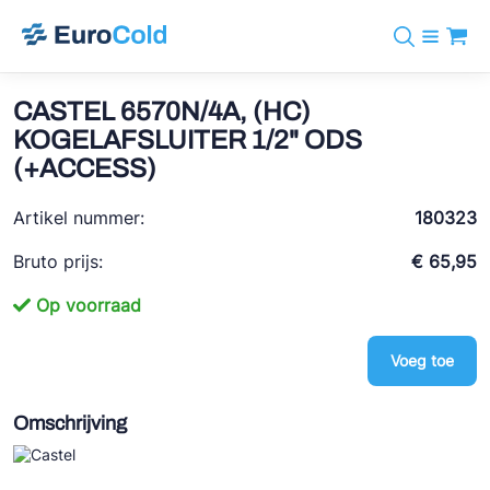
Assortiment
+31 10 238 05 40
Merken
CASTEL 6570N/4A, (HC)
info@eurocold.nl
Koudemiddelen
BOCK
KOGELAFSLUITER 1/2" ODS
Diensten
Downloads
EN
(+ACCESS)
Castel
Nieuws
Over ons
Frigomec
Artikel nummer:
180323
Contact
Log in
AWA
Bruto prijs:
€ 65,95
Onda
Op voorraad
VACON
Voeg toe
REFFLEX®
Omschrijving
Johnson Controls
Doucette Industries