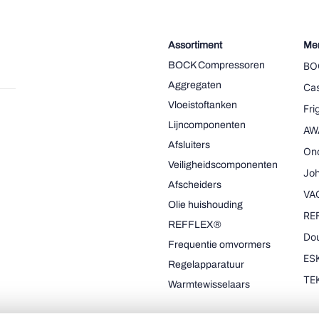
Assortiment
Me
BOCK Compressoren
BO
Aggregaten
Cas
Vloeistoftanken
Fr
Lijncomponenten
AW
Afsluiters
On
Veiligheidscomponenten
Joh
Afscheiders
VA
Olie huishouding
RE
REFFLEX®
Dou
Frequentie omvormers
ESK
Regelapparatuur
TE
Warmtewisselaars