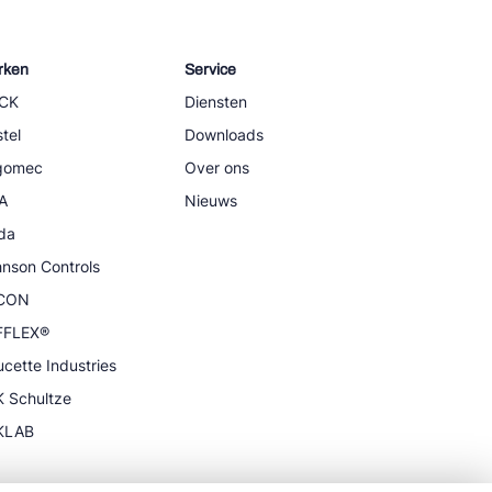
rken
Service
CK
Diensten
tel
Downloads
igomec
Over ons
A
Nieuws
da
nson Controls
CON
FFLEX®
cette Industries
 Schultze
KLAB