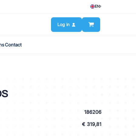
EN
Log in
ns
Contact
DS
186206
€ 319,81