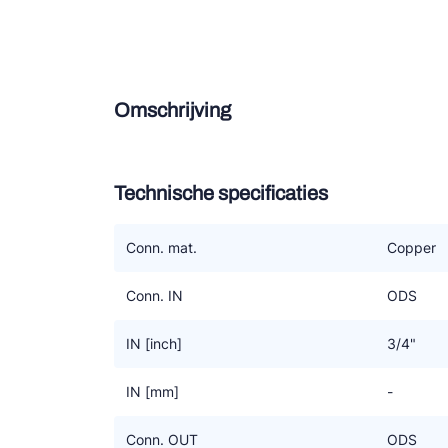
Douce
Zieh
Omschrijving
ESK 
TEK
Technische specificaties
Conn. mat.
Copper
Conn. IN
ODS
IN [inch]
3/4"
IN [mm]
-
Conn. OUT
ODS