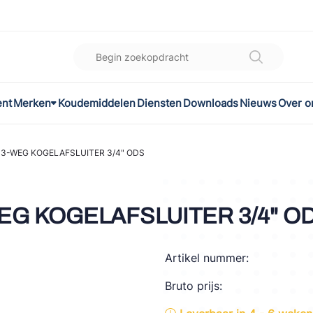
ent
Merken
Koudemiddelen
Diensten
Downloads
Nieuws
Over o
K
l
 3-WEG KOGELAFSLUITER 3/4" ODS
omec
WEG KOGELAFSLUITER 3/4" O
Artikel nummer:
ON
Bruto prijs:
LEX®
son Controls