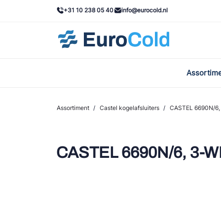
+31 10 238 05 40
info@eurocold.nl
Assortim
BOC
Caste
Assortiment
/
Castel kogelafsluiters
/
CASTEL 6690N/6,
Frig
AWA
CASTEL 6690N/6, 3-
Onda
VAC
REFF
John