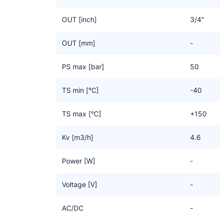
OUT [inch]
3/4"
OUT [mm]
-
PS max [bar]
50
TS min [°C]
-40
TS max [°C]
+150
Kv [m3/h]
4.6
Power [W]
-
Voltage [V]
-
AC/DC
-