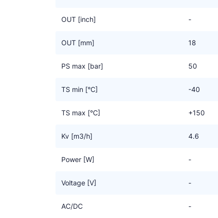
OUT [inch]
-
OUT [mm]
18
PS max [bar]
50
TS min [°C]
-40
TS max [°C]
+150
Kv [m3/h]
4.6
Power [W]
-
Voltage [V]
-
AC/DC
-