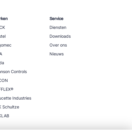
rken
Service
CK
Diensten
tel
Downloads
igomec
Over ons
A
Nieuws
da
nson Controls
CON
FFLEX®
cette Industries
 Schultze
KLAB