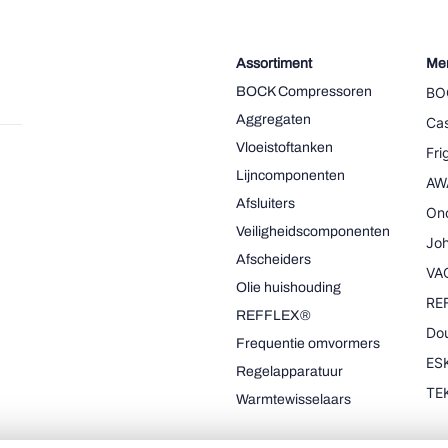
Assortiment
Me
BOCK Compressoren
BO
Aggregaten
Cas
Vloeistoftanken
Fr
Lijncomponenten
AW
Afsluiters
On
Veiligheidscomponenten
Joh
Afscheiders
VA
Olie huishouding
RE
REFFLEX®
Dou
Frequentie omvormers
ESK
Regelapparatuur
TE
Warmtewisselaars