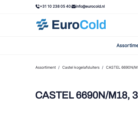
+31 10 238 05 40
info@eurocold.nl
Assortim
BOC
Caste
Assortiment
/
Castel kogelafsluiters
/
CASTEL 6690N/M
Frig
AWA
CASTEL 6690N/M18,
Onda
VAC
REFF
John