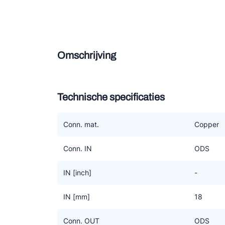
Douce
Zieh
Omschrijving
ESK 
TEK
Technische specificaties
Conn. mat.
Copper
Conn. IN
ODS
IN [inch]
-
IN [mm]
18
Conn. OUT
ODS