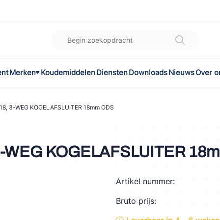
ent
Merken
Koudemiddelen
Diensten
Downloads
Nieuws
Over o
K
l
18, 3-WEG KOGELAFSLUITER 18mm ODS
omec
 3-WEG KOGELAFSLUITER 18
Artikel nummer:
ON
Bruto prijs:
LEX®
son Controls