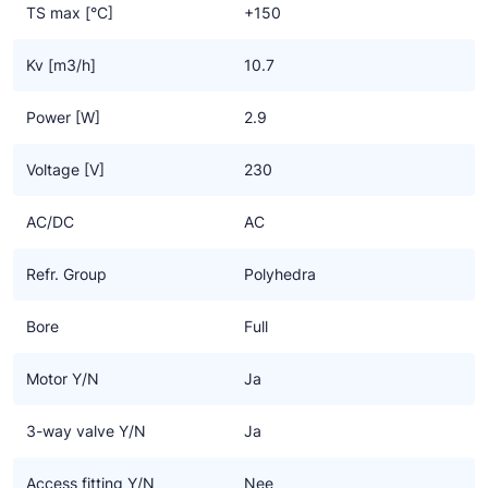
TS max [°C]
+150
Kv [m3/h]
10.7
Power [W]
2.9
Voltage [V]
230
AC/DC
AC
Refr. Group
Polyhedra
Bore
Full
Motor Y/N
Ja
3-way valve Y/N
Ja
Access fitting Y/N
Nee