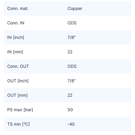
Ziehl-Abegg
Conn. mat.
Copper
ESK Schultze
Conn. IN
ODS
TEKLAB
IN [inch]
7/8"
IN [mm]
22
Conn. OUT
ODS
OUT [inch]
7/8"
OUT [mm]
22
PS max [bar]
50
TS min [°C]
-40