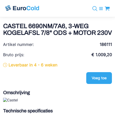
Assortiment
+31 10 238 05 40
Merken
CASTEL 6690NM/7A6, 3-WEG
info@eurocold.nl
Koudemiddelen
BOCK
KOGELAFSL 7/8" ODS + MOTOR 230V
Diensten
Downloads
EN
Castel
Nieuws
Artikel nummer:
186111
Over ons
Frigomec
Contact
Bruto prijs:
€ 1.009,20
Log in
AWA
Leverbaar in 4 - 6 weken
Onda
Voeg toe
VACON
REFFLEX®
Omschrijving
Johnson Controls
Doucette Industries
Technische specificaties