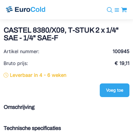
Assortiment
+31 10 238 05 40
Merken
CASTEL 8380/X09, T-STUK 2 x 1/4"
info@eurocold.nl
Koudemiddelen
BOCK
SAE - 1/4" SAE-F
Diensten
Downloads
EN
Castel
Nieuws
Artikel nummer:
100945
Over ons
Frigomec
Contact
Bruto prijs:
€ 19,11
Log in
AWA
Leverbaar in 4 - 6 weken
Onda
Voeg toe
VACON
REFFLEX®
Omschrijving
Johnson Controls
Doucette Industries
Technische specificaties