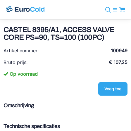
Assortiment
+31 10 238 05 40
Merken
CASTEL 8395/A1, ACCESS VALVE
info@eurocold.nl
Koudemiddelen
BOCK
CORE PS=90, TS=100 (100PC)
Diensten
Downloads
EN
Castel
Nieuws
Artikel nummer:
100949
Over ons
Frigomec
Contact
Bruto prijs:
€ 107,25
Log in
AWA
Op voorraad
Onda
Voeg toe
VACON
REFFLEX®
Omschrijving
Johnson Controls
Doucette Industries
Technische specificaties