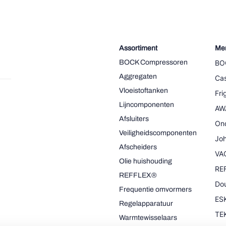
Assortiment
Me
BOCK Compressoren
BO
Aggregaten
Cas
Vloeistoftanken
Fr
Lijncomponenten
AW
Afsluiters
On
Veiligheidscomponenten
Joh
Afscheiders
VA
Olie huishouding
RE
REFFLEX®
Dou
Frequentie omvormers
ESK
Regelapparatuur
TE
Warmtewisselaars