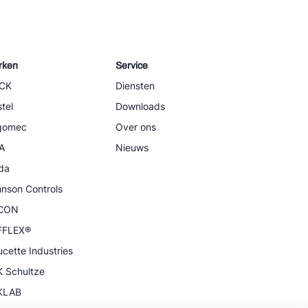
rken
Service
CK
Diensten
tel
Downloads
igomec
Over ons
A
Nieuws
da
nson Controls
CON
FFLEX®
cette Industries
 Schultze
KLAB