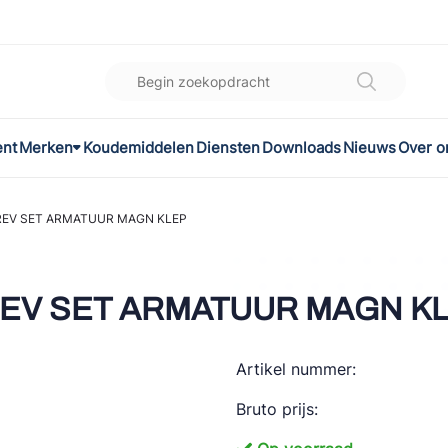
ent
Merken
Koudemiddelen
Diensten
Downloads
Nieuws
Over o
K
l
 REV SET ARMATUUR MAGN KLEP
omec
 REV SET ARMATUUR MAGN K
Artikel nummer:
ON
Bruto prijs:
LEX®
son Controls