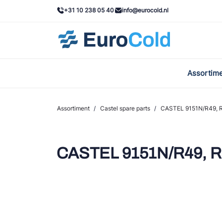
+31 10 238 05 40
info@eurocold.nl
Assortim
BOC
Caste
Assortiment
/
Castel spare parts
/
CASTEL 9151N/R49,
Frig
AWA
CASTEL 9151N/R49,
Onda
VAC
REFF
John