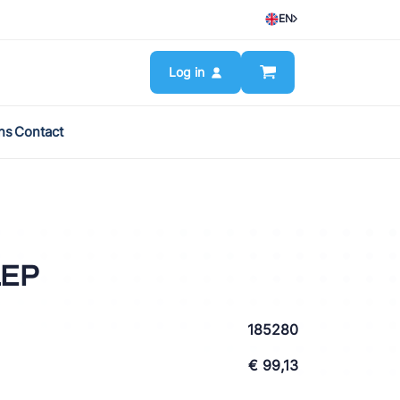
EN
Log in
ns
Contact
LEP
185280
€ 99,13