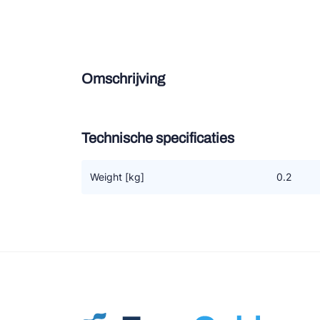
Douce
Zieh
Omschrijving
ESK 
TEK
Technische specificaties
Weight [kg]
0.2