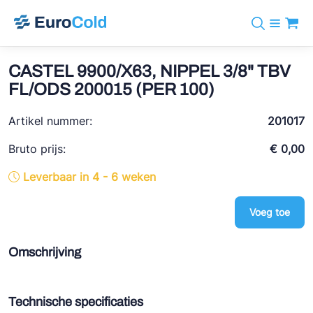
Assortiment
+31 10 238 05 40
Merken
CASTEL 9900/X63, NIPPEL 3/8" TBV
info@eurocold.nl
Koudemiddelen
BOCK
FL/ODS 200015 (PER 100)
Diensten
Downloads
EN
Castel
Nieuws
Artikel nummer:
201017
Over ons
Frigomec
Contact
Bruto prijs:
€ 0,00
Log in
AWA
Leverbaar in 4 - 6 weken
Onda
Voeg toe
VACON
REFFLEX®
Omschrijving
Johnson Controls
Doucette Industries
Technische specificaties