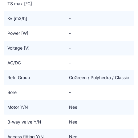
TS max [°C]
-
Kv [m3/h]
-
Power [W]
-
Voltage [V]
-
AC/DC
-
Refr. Group
GoGreen / Polyhedra / Classic
Bore
-
Motor Y/N
Nee
3-way valve Y/N
Nee
Access fitting Y/N
Nee