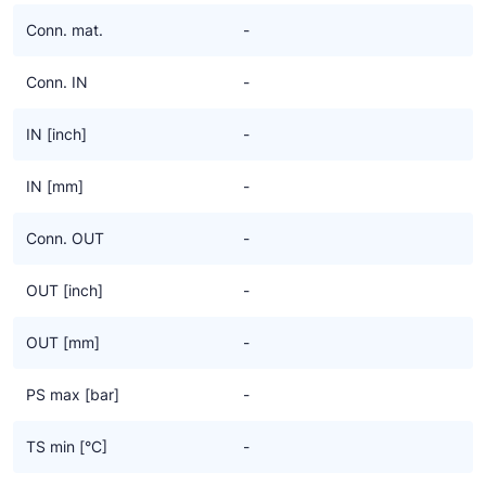
Ziehl-Abegg
Conn. mat.
-
ESK Schultze
Conn. IN
-
TEKLAB
IN [inch]
-
IN [mm]
-
Conn. OUT
-
OUT [inch]
-
OUT [mm]
-
PS max [bar]
-
TS min [°C]
-