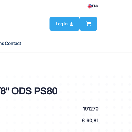
EN
Log in
ns
Contact
/8" ODS PS80
191270
€ 60,81