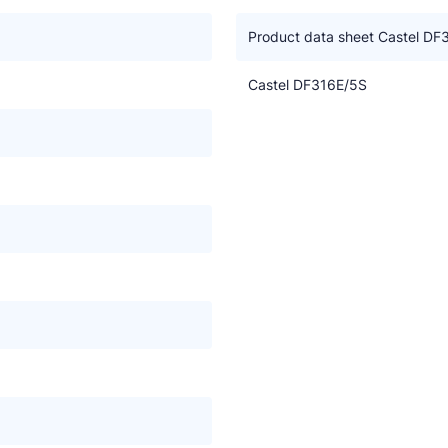
deelt. Dit zorgt voor de hoogste efficiency met de minste
Product data sheet Castel DF
Castel DF316E/5S