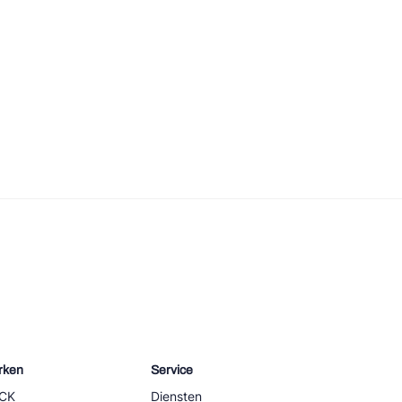
rken
Service
CK
Diensten