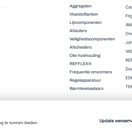
Aggregaten
Cas
Vloeistoftanken
Fr
Lijncomponenten
AW
Afsluiters
On
Veiligheidscomponenten
Joh
Afscheiders
VA
Olie huishouding
RE
REFFLEX®
Dou
Frequentie omvormers
ESK
Regelapparatuur
TE
Warmtewisselaars
Update wensen
ng te kunnen bieden.
Cookie policy