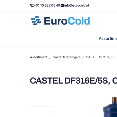
+31 10 238 05 40
info@eurocold.nl
Assortim
BOC
Caste
Assortiment
/
Castel filterdrogers
/
CASTEL DF316E/5S, 
Frig
AWA
CASTEL DF316E/5S, C
Onda
VAC
REFF
John