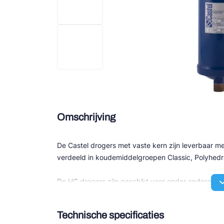
Douce
Zieh
ESK 
TEK
Omschrijving
De Castel drogers met vaste kern zijn leverbaar me
verdeeld in koudemiddelgroepen Classic, Polyhed
De HC drogers zijn geschikt voor onder andere p
voor zich. Alle overige zijn geschikt voor HFC/HF
Technische specificaties
Het zijn 100% moleculaire zeef blokken. De constr