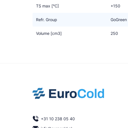
TS max [°C]
+150
Refr. Group
GoGreen
Volume [cm3]
250
+31 10 238 05 40