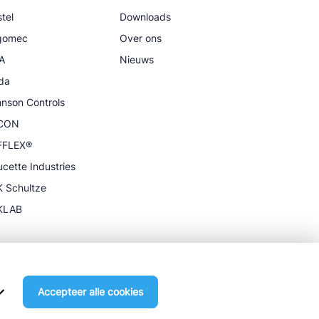
tel
Downloads
igomec
Over ons
A
Nieuws
da
nson Controls
CON
FFLEX®
cette Industries
 Schultze
KLAB
Accepteer alle cookies
Algemene Voorwaarden