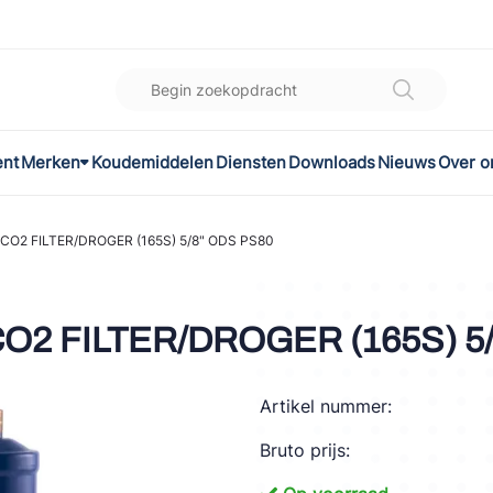
ent
Merken
Koudemiddelen
Diensten
Downloads
Nieuws
Over o
K
l
CO2 FILTER/DROGER (165S) 5/8" ODS PS80
omec
O2 FILTER/DROGER (165S) 5
Artikel nummer:
ON
Bruto prijs:
LEX®
son Controls