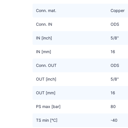
koudemiddelstroom zich optimaal over het blok ver
drukverlies.
Conn. mat.
Copper
Conn. IN
ODS
IN [inch]
5/8"
IN [mm]
16
Conn. OUT
ODS
OUT [inch]
5/8"
OUT [mm]
16
PS max [bar]
80
TS min [°C]
-40